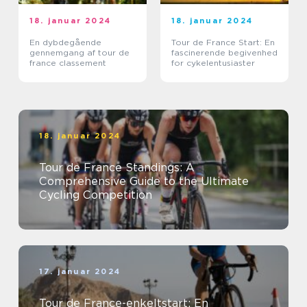
18. januar 2024
18. januar 2024
En dybdegående
Tour de France Start: En
gennemgang af tour de
fascinerende begivenhed
france classement
for cykelentusiaster
18. januar 2024
Tour de France Standings: A
Comprehensive Guide to the Ultimate
Cycling Competition
17. januar 2024
Tour de France-enkeltstart: En