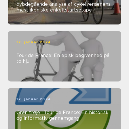
dybdegående analyse af cykelverdenens
mest ikoniske enkeltstartsetape
17. januar 2024
Tour de France: En episk begivenhed på
to hjul
17. januar 2024
Grøn trøje i Tour de France: En historisk
og informativ gennemgang