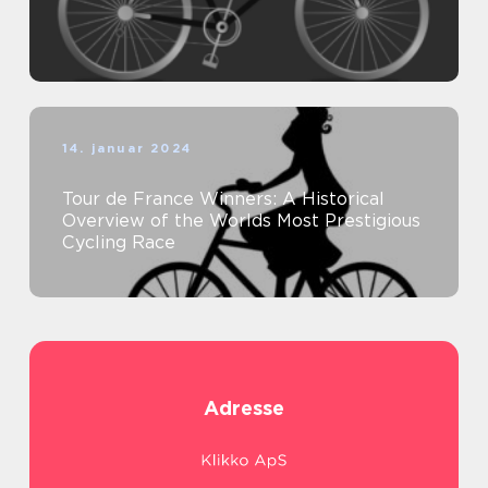
14. januar 2024
Tour de France Winners: A Historical
Overview of the Worlds Most Prestigious
Cycling Race
Adresse