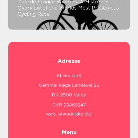
Tour de France Winners: A Historical
Overview of the Worlds Most Prestigious
Cycling Race
Adresse
web:
www.klikko.dk/
Menu