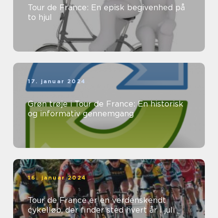
Tour de France: En episk begivenhed på
to hjul
17. januar 2024
Grøn trøje i Tour de France: En historisk
og informativ gennemgang
16. januar 2024
Tour de France er en verdenskendt
cykelløb, der finder sted hvert år i juli