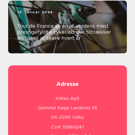
14. januar 2024
Tour de France er en af verdens mest
prestigefyldte cykelløb, der tiltrækker
millioner af seere hvert år
Adresse