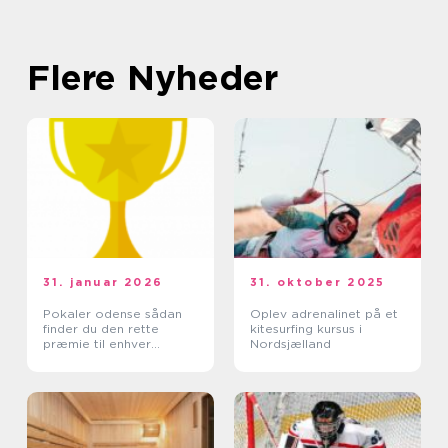
Flere Nyheder
31. januar 2026
31. oktober 2025
Pokaler odense sådan
Oplev adrenalinet på et
finder du den rette
kitesurfing kursus i
præmie til enhver
Nordsjælland
begivenhed