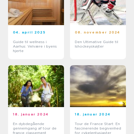
04. april 2025
08. november 2024
Guide til wellness i
Den Ultimative Guide til
Aarhus: Velvære i byens
Ishockeyskøjter
hjerte
18. januar 2024
18. januar 2024
En dybdegående
Tour de France Start: En
gennemgang af tour de
fascinerende begivenhed
france classement
for cykelentusiaster