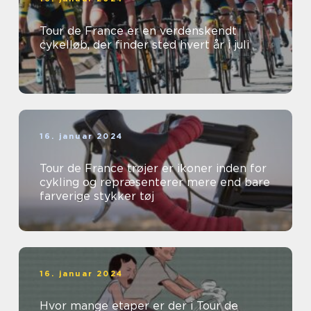
Tour de France er en verdenskendt
cykelløb, der finder sted hvert år i juli
16. januar 2024
Tour de France trøjer er ikoner inden for
cykling og repræsenterer mere end bare
farverige stykker tøj
16. januar 2024
Hvor mange etaper er der i Tour de