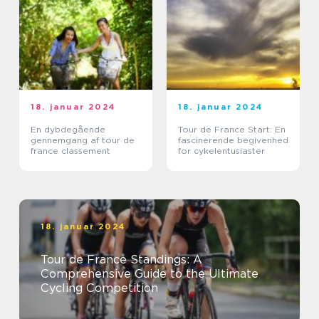
18. januar 2024
18. januar 2024
En dybdegående
Tour de France Start: En
gennemgang af tour de
fascinerende begivenhed
france classement
for cykelentusiaster
18. januar 2024
Tour de France Standings: A
Comprehensive Guide to the Ultimate
Cycling Competition