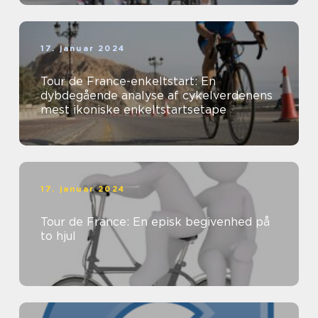
17. januar 2024
Tour de France-enkeltstart: En
dybdegående analyse af cykelverdenens
mest ikoniske enkeltstartsetape
17. januar 2024
Tour de France: En episk begivenhed på
to hjul