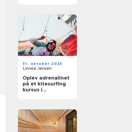
til enhver
begivenhed
31. oktober 2025
Linnea Jensen
Oplev adrenalinet
på et kitesurfing
kursus i
Nordsjælland