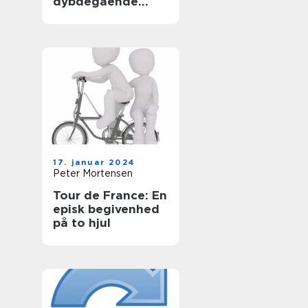
dybdegående
analyse af
cykelverdenens
mest ikoniske
enkeltstartsetape
17. januar 2024
Peter Mortensen
Tour de France: En
episk begivenhed
på to hjul