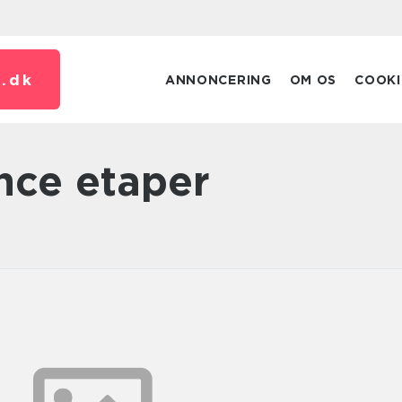
.
dk
ANNONCERING
OM OS
COOKI
ance etaper