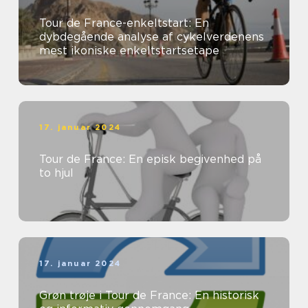
Tour de France-enkeltstart: En
dybdegående analyse af cykelverdenens
mest ikoniske enkeltstartsetape
17. januar 2024
Tour de France: En episk begivenhed på
to hjul
17. januar 2024
Grøn trøje i Tour de France: En historisk