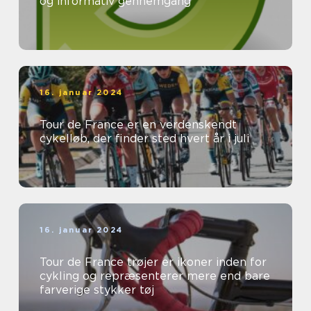
og informativ gennemgang
16. januar 2024
Tour de France er en verdenskendt
cykelløb, der finder sted hvert år i juli
16. januar 2024
Tour de France trøjer er ikoner inden for
cykling og repræsenterer mere end bare
farverige stykker tøj