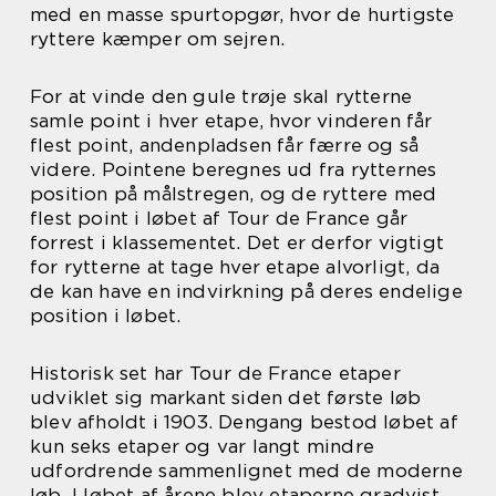
med en masse spurtopgør, hvor de hurtigste
ryttere kæmper om sejren.
For at vinde den gule trøje skal rytterne
samle point i hver etape, hvor vinderen får
flest point, andenpladsen får færre og så
videre. Pointene beregnes ud fra rytternes
position på målstregen, og de ryttere med
flest point i løbet af Tour de France går
forrest i klassementet. Det er derfor vigtigt
for rytterne at tage hver etape alvorligt, da
de kan have en indvirkning på deres endelige
position i løbet.
Historisk set har Tour de France etaper
udviklet sig markant siden det første løb
blev afholdt i 1903. Dengang bestod løbet af
kun seks etaper og var langt mindre
udfordrende sammenlignet med de moderne
løb. I løbet af årene blev etaperne gradvist