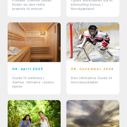
Pokaler odense sådan
Oplev adrenalinet på et
finder du den rette
kitesurfing kursus i
præmie til enhver
Nordsjælland
begivenhed
04. april 2025
08. november 2024
Guide til wellness i
Den Ultimative Guide til
Aarhus: Velvære i byens
Ishockeyskøjter
hjerte