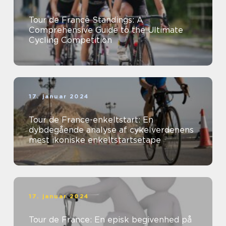
Tour de France Standings: A
Comprehensive Guide to the Ultimate
Cycling Competition
17. januar 2024
Tour de France-enkeltstart: En
dybdegående analyse af cykelverdenens
mest ikoniske enkeltstartsetape
17. januar 2024
Tour de France: En episk begivenhed på