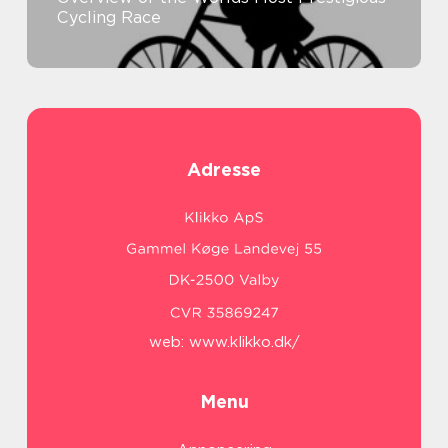
Cycling Race
Adresse
web:
www.klikko.dk/
Menu