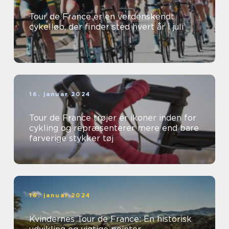
Tour de France er en verdenskendt
cykelløb, der finder sted hvert år i juli
16. januar 2024
Tour de France trøjer er ikoner inden for
cykling og repræsenterer mere end bare
farverige stykker tøj
16. januar 2024
Kvindernes Tour de France: En historisk