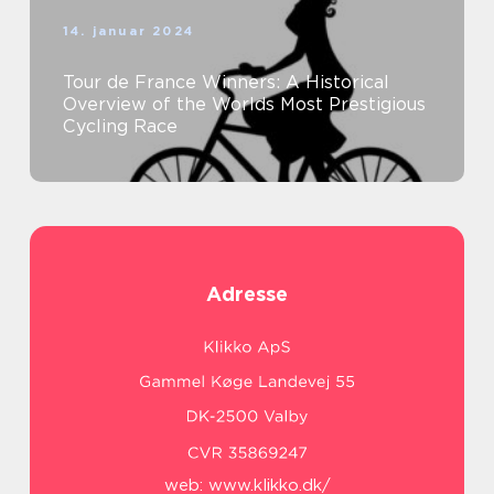
14. januar 2024
Tour de France Winners: A Historical
Overview of the Worlds Most Prestigious
Cycling Race
Adresse
web:
www.klikko.dk/