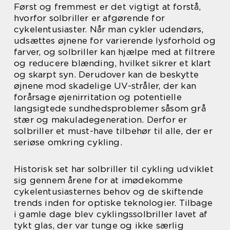
Først og fremmest er det vigtigt at forstå,
hvorfor solbriller er afgørende for
cykelentusiaster. Når man cykler udendørs,
udsættes øjnene for varierende lysforhold og
farver, og solbriller kan hjælpe med at filtrere
og reducere blænding, hvilket sikrer et klart
og skarpt syn. Derudover kan de beskytte
øjnene mod skadelige UV-stråler, der kan
forårsage øjenirritation og potentielle
langsigtede sundhedsproblemer såsom grå
stær og makuladegeneration. Derfor er
solbriller et must-have tilbehør til alle, der er
seriøse omkring cykling.
Historisk set har solbriller til cykling udviklet
sig gennem årene for at imødekomme
cykelentusiasternes behov og de skiftende
trends inden for optiske teknologier. Tilbage
i gamle dage blev cyklingssolbriller lavet af
tykt glas, der var tunge og ikke særlig