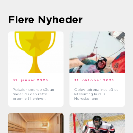
Flere Nyheder
31. januar 2026
31. oktober 2025
Pokaler odense sådan
Oplev adrenalinet på et
finder du den rette
kitesurfing kursus i
præmie til enhver
Nordsjælland
begivenhed