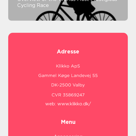
Cycling Race
Adresse
web:
www.klikko.dk/
Menu