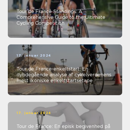
Tour de France Standings: A
Comprehensive Guide to the Ultimate
Cycling Competition
17. januar 2024
Tour de France-enkeltstart: En
dybdegående analyse af cykelverdenens
mest ikoniske enkeltstartsetape
17. januar 2024
Tour de France: En episk begivenhed på