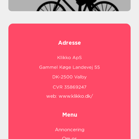
Adresse
web:
www.klikko.dk/
Menu
Annoncering
Om os