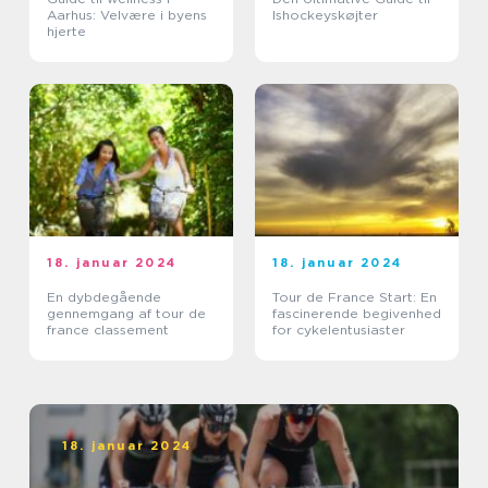
Aarhus: Velvære i byens
Ishockeyskøjter
hjerte
18. januar 2024
18. januar 2024
En dybdegående
Tour de France Start: En
gennemgang af tour de
fascinerende begivenhed
france classement
for cykelentusiaster
18. januar 2024