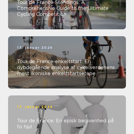
Tour de France Standings: A
Comprehensive Guide to the Ultimate
Cycling Competition
17. januar 2024
Tour de France-enkeltstart: En
dybdegående analyse af cykelverdenens
mest ikoniske enkeltstartsetape
17. januar 2024
Tour de France: En episk begivenhed på
to hjul