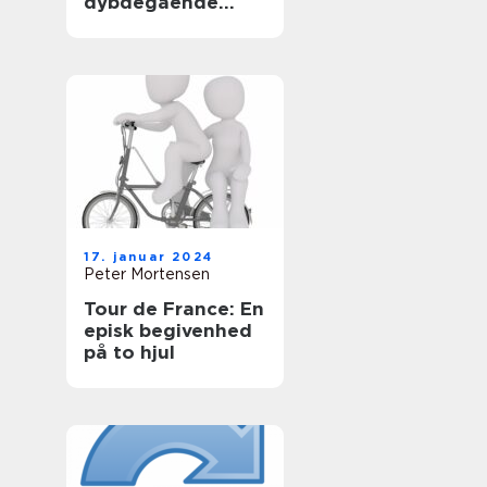
dybdegående
analyse af
cykelverdenens
mest ikoniske
enkeltstartsetape
17. januar 2024
Peter Mortensen
Tour de France: En
episk begivenhed
på to hjul