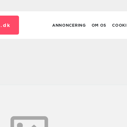
.
dk
ANNONCERING
OM OS
COOKI