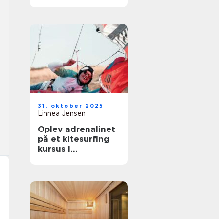
til enhver
begivenhed
31. oktober 2025
Linnea Jensen
Oplev adrenalinet
på et kitesurfing
kursus i
Nordsjælland