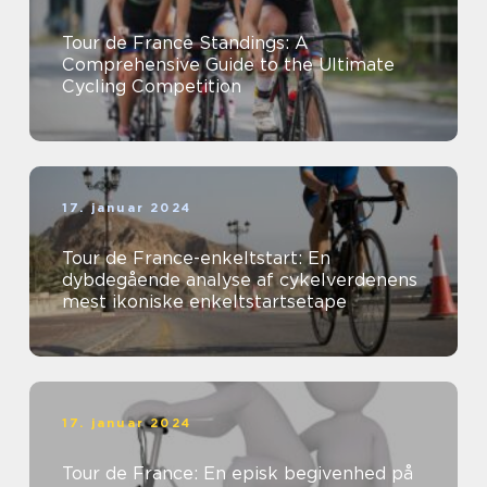
Tour de France Standings: A
Comprehensive Guide to the Ultimate
Cycling Competition
17. januar 2024
Tour de France-enkeltstart: En
dybdegående analyse af cykelverdenens
mest ikoniske enkeltstartsetape
17. januar 2024
Tour de France: En episk begivenhed på