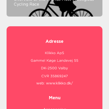
Cycling Race
Adresse
web:
www.klikko.dk/
Menu