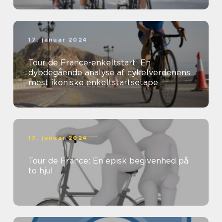
17. januar 2024
Tour de France-enkeltstart: En
dybdegående analyse af cykelverdenens
mest ikoniske enkeltstartsetape
17. januar 2024
Tour de France: En episk begivenhed på
to hjul