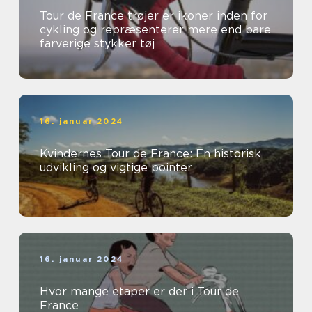
Tour de France trøjer er ikoner inden for
cykling og repræsenterer mere end bare
farverige stykker tøj
16. januar 2024
Kvindernes Tour de France: En historisk
udvikling og vigtige pointer
16. januar 2024
Hvor mange etaper er der i Tour de
France