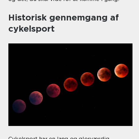
Historisk gennemgang af
cykelsport
Cykelsport har en lang og glorværdig