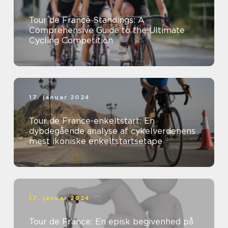
Tour de France Standings: A
Comprehensive Guide to the Ultimate
Cycling Competition
17. januar 2024
Tour de France-enkeltstart: En
dybdegående analyse af cykelverdenens
mest ikoniske enkeltstartsetape
17. januar 2024
Tour de France: En episk begivenhed på