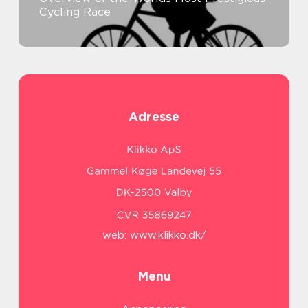
Cycling Race
Adresse
web:
www.klikko.dk/
Menu