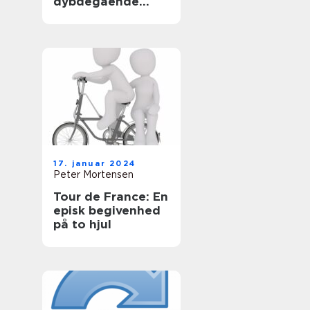
dybdegående
analyse af
cykelverdenens
mest ikoniske
enkeltstartsetape
17. januar 2024
Peter Mortensen
Tour de France: En
episk begivenhed
på to hjul