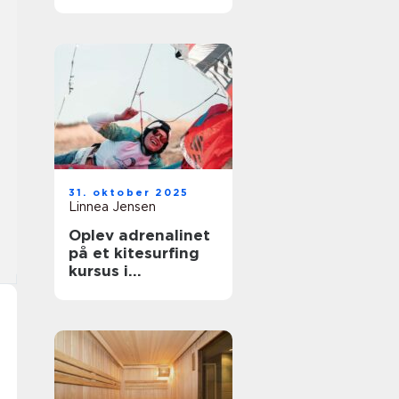
til enhver
begivenhed
31. oktober 2025
Linnea Jensen
Oplev adrenalinet
på et kitesurfing
kursus i
Nordsjælland