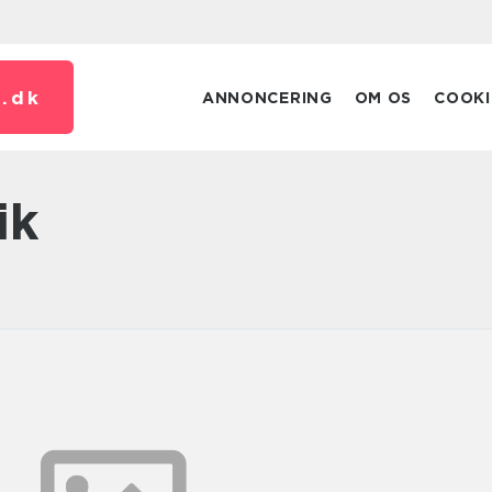
.
dk
ANNONCERING
OM OS
COOKI
ik