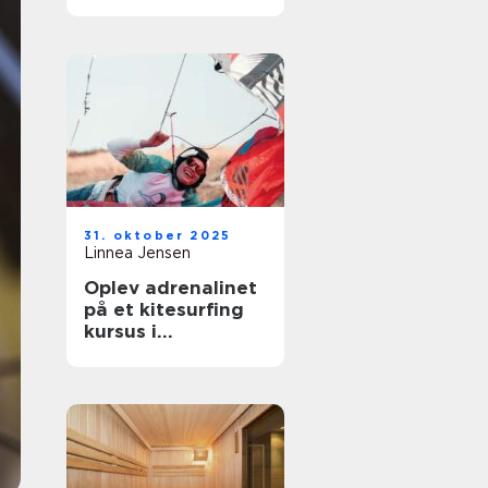
til enhver
begivenhed
31. oktober 2025
Linnea Jensen
Oplev adrenalinet
på et kitesurfing
kursus i
Nordsjælland