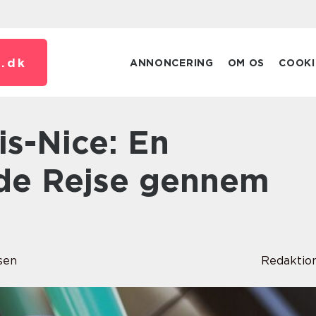
.
dk
ANNONCERING
OM OS
COOKI
de Rejse gennem
sen
Redaktio