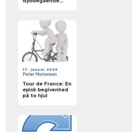
dybdegående
analyse af
cykelverdenens
mest ikoniske
enkeltstartsetape
17. januar 2024
Peter Mortensen
Tour de France: En
episk begivenhed
på to hjul