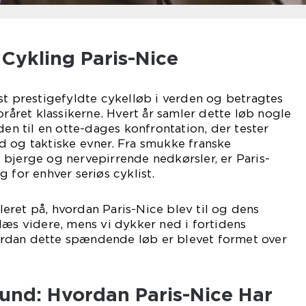
 Cykling Paris-Nice
st prestigefyldte cykelløb i verden og betragtes
oråret klassikerne. Hvert år samler dette løb nogle
den til en otte-dages konfrontation, der tester
d og taktiske evner. Fra smukke franske
bjerge og nervepirrende nedkørsler, er Paris-
 for enhver seriøs cyklist.
ret på, hvordan Paris-Nice blev til og dens
læs videre, mens vi dykker ned i fortidens
hvordan dette spændende løb er blevet formet over
rund: Hvordan Paris-Nice Har