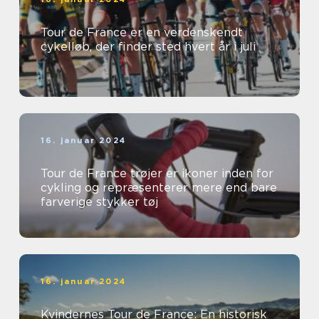
Tour de France er en verdenskendt
cykelløb, der finder sted hvert år i juli
16. januar 2024
Tour de France trøjer er ikoner inden for
cykling og repræsenterer mere end bare
farverige stykker tøj
16. januar 2024
Kvindernes Tour de France: En historisk