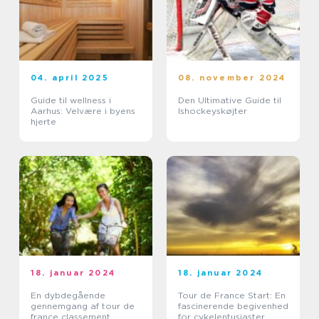
04. april 2025
08. november 2024
Guide til wellness i
Den Ultimative Guide til
Aarhus: Velvære i byens
Ishockeyskøjter
hjerte
18. januar 2024
18. januar 2024
En dybdegående
Tour de France Start: En
gennemgang af tour de
fascinerende begivenhed
france classement
for cykelentusiaster